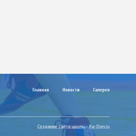
МЕНЮ
Главная
Новости
Галерея
В
ПОДВАЛЕ
Создание сайта школы
-
Ra-Don.ru