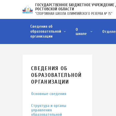
Перейти
ГОСУДАРСТВЕННОЕ БЮДЖЕТНОЕ УЧРЕЖДЕНИЕ 
к
РОСТОВСКОЙ ОБЛАСТИ
"СПОРТИВНАЯ ШКОЛА ОЛИМПИЙСКОГО РЕЗЕРВА № 15"
основному
содержанию
ОСНОВНАЯ
Сведения об
НАВИГАЦИЯ
О
образовательной
Отделе
школе
организации
Структура и органы управления образовательной организации
Образовательные стандарты и требования
Материально-техническое обеспечение и оснащенность образовательного процесса. Д…
Стипендии и меры поддержки обучающихся
Финансово-хозяйственная деятельность
Вакантные места для приёма (перевода) обучающихся
Организация питания в образовательной организации
СВЕДЕНИЯ ОБ
ОБРАЗОВАТЕЛЬНОЙ
ОРГАНИЗАЦИИ
Основные сведения
Структура и органы
управления
образовательной