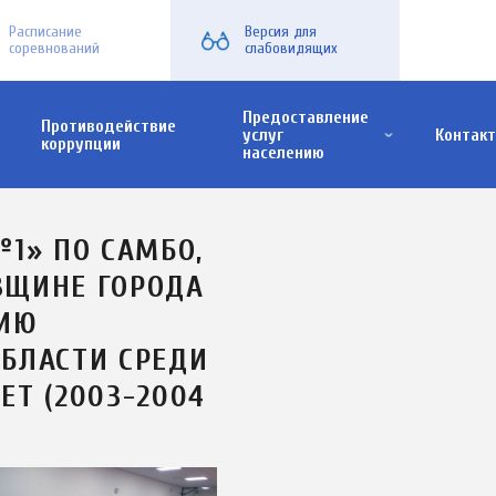
Расписание
Версия для
соревнований
слабовидящих
Предоставление
Противодействие
услуг
Контак
коррупции
населению
х семей
Модульный спортивный зал для игровых видов спорта
Физкультурно-оздоровительный комплекс открытого типа
№1» ПО САМБО,
ВЩИНЕ ГОРОДА
ТИЮ
ОБЛАСТИ СРЕДИ
ЕТ (2003-2004