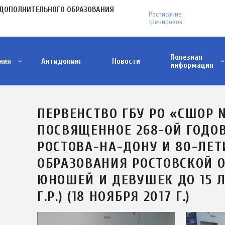
МЕНЮ
ДОПОЛНИТЕЛЬНОГО ОБРАЗОВАНИЯ
Расписание
В
тренировок
ПЛАШКЕ
Полезная
ния
Антидопинг
Новости
информация
Антитеррористическая деятельность
Меры поддержки участников СВО и членов и
Проект ФГБУ "Дом народов России"
ПЕРВЕНСТВО ГБУ РО «СШОР 
ПОСВЯЩЕННОЕ 268-ОЙ ГОДО
РОСТОВА-НА-ДОНУ И 80-ЛЕ
ОБРАЗОВАНИЯ РОСТОВСКОЙ 
ЮНОШЕЙ И ДЕВУШЕК ДО 15 Л
Г.Р.) (18 НОЯБРЯ 2017 Г.)