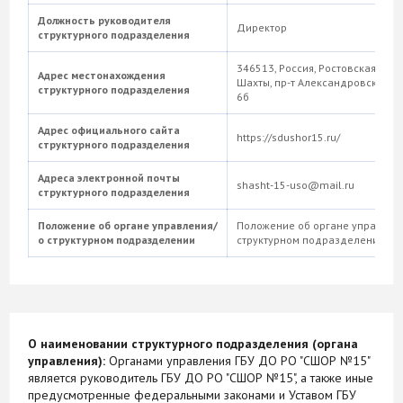
Должность руководителя
Директор
структурного подразделения
346513, Россия, Ростовская облас
Адрес местонахождения
Шахты, пр-т Александровск-Гру
структурного подразделения
6б
Адрес официального сайта
https://sdushor15.ru/
структурного подразделения
Адреса электронной почты
shasht-15-uso@mail.ru
структурного подразделения
Положение об органе управления/
Положение об органе управлени
о структурном подразделении
структурном подразделении
О наименовании структурного подразделения (органа
управления):
Органами управления ГБУ ДО РО "СШОР №15"
является руководитель ГБУ ДО РО "СШОР №15", а также иные
предусмотренные федеральными законами и Уставом ГБУ