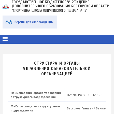
ГОСУДАРСТВЕННОЕ БЮДЖЕТНОЕ УЧРЕЖДЕНИЕ
Перейти
ДОПОЛНИТЕЛЬНОГО ОБРАЗОВАНИЯ РОСТОВСКОЙ ОБЛАСТИ
к
"СПОРТИВНАЯ ШКОЛА ОЛИМПИЙСКОГО РЕЗЕРВА № 15"
основному
содержанию
МЕНЮ
Версия для слабовидящих
В
ПЛАШКЕ
СТРУКТУРА И ОРГАНЫ
УПРАВЛЕНИЯ ОБРАЗОВАТЕЛЬНОЙ
ОРГАНИЗАЦИЕЙ
Наименование органа управления
ГБУ ДО РО "СШОР № 15"
/ структурного подразделения
ФИО руководителя структурного
Бессонов Геннадий Вениаминов
подразделения