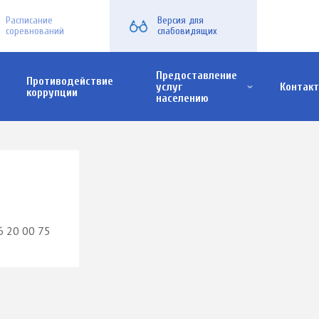
Расписание
Версия для
соревнований
слабовидящих
Предоставление
Противодействие
услуг
Контак
коррупции
населению
х семей
Модульный спортивный зал для игровых видов спорта
Физкультурно-оздоровительный комплекс открытого типа
6 20 00 75