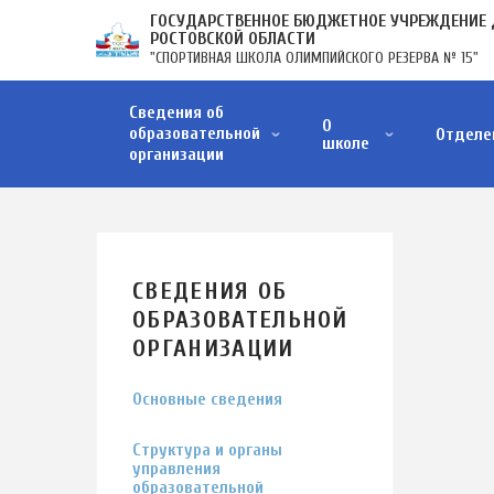
Перейти
ГОСУДАРСТВЕННОЕ БЮДЖЕТНОЕ УЧРЕЖДЕНИЕ 
к
РОСТОВСКОЙ ОБЛАСТИ
"СПОРТИВНАЯ ШКОЛА ОЛИМПИЙСКОГО РЕЗЕРВА № 15"
основному
содержанию
ОСНОВНАЯ
Сведения об
НАВИГАЦИЯ
О
образовательной
Отделе
школе
организации
Структура и органы управления образовательной организации
Образовательные стандарты и требования
Материально-техническое обеспечение и оснащенность образовательного процесса. Д…
Стипендии и меры поддержки обучающихся
Финансово-хозяйственная деятельность
Вакантные места для приёма (перевода) обучающихся
Организация питания в образовательной организации
СВЕДЕНИЯ ОБ
ОБРАЗОВАТЕЛЬНОЙ
ОРГАНИЗАЦИИ
Основные сведения
Структура и органы
управления
образовательной