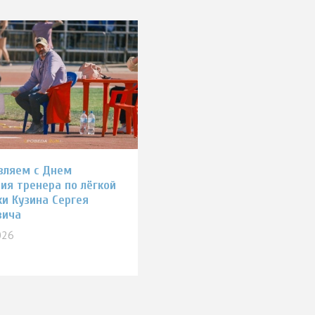
вляем с Днем
ия тренера по лёгкой
ки Кузина Сергея
вича
026