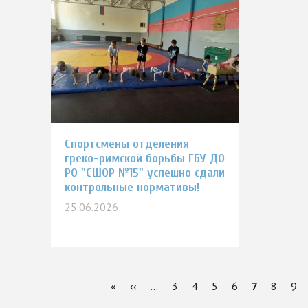
Спортсмены отделения
греко-римской борьбы ГБУ ДО
РО "СШОР №15" успешно сдали
контрольные нормативы!
25.06.2026
Первая
«
Предыдущая
‹‹
…
Page
3
Page
4
Page
5
Page
6
Текущая
7
Page
8
Pag
9
Нумерация
страница
страница
страница