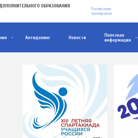
МЕНЮ
ДОПОЛНИТЕЛЬНОГО ОБРАЗОВАНИЯ
Расписание
В
тренировок
ПЛАШКЕ
Полезная
ния
Антидопинг
Новости
информация
Антитеррористическая деятельность
Меры поддержки участников СВО и членов и
Проект ФГБУ "Дом народов России"