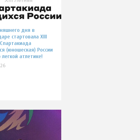
дняшнего дня в
аре стартовала XIII
 Спартакиада
ся (юношеская) России
 легкой атлетике!
026