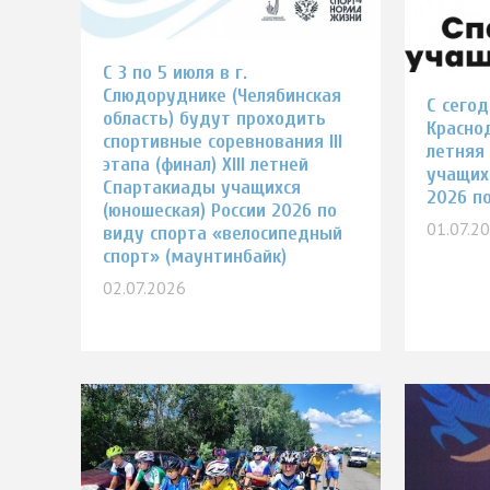
С 3 по 5 июля в г.
Слюдоруднике (Челябинская
С сего
область) будут проходить
Краснод
спортивные соревнования III
летняя
этапа (финал) XIII летней
учащих
Спартакиады учащихся
2026 по
(юношеская) России 2026 по
01.07.2
виду спорта «велосипедный
спорт» (маунтинбайк)
02.07.2026