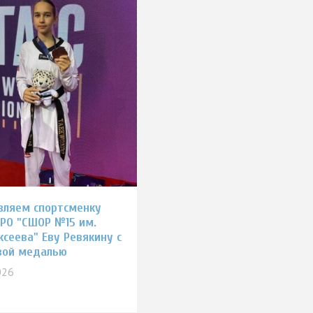
вляем спортсменку
 РО "СШОР №15 им.
ксеева" Еву Ревякину с
вой медалью
026