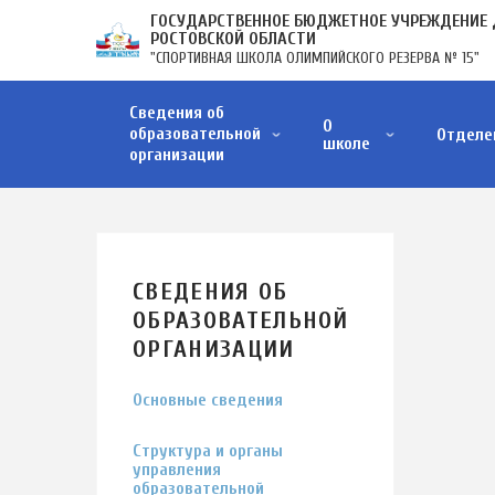
Перейти
ГОСУДАРСТВЕННОЕ БЮДЖЕТНОЕ УЧРЕЖДЕНИЕ 
к
РОСТОВСКОЙ ОБЛАСТИ
"СПОРТИВНАЯ ШКОЛА ОЛИМПИЙСКОГО РЕЗЕРВА № 15"
основному
содержанию
ОСНОВНАЯ
Сведения об
НАВИГАЦИЯ
О
образовательной
Отделе
школе
организации
Структура и органы управления образовательной организации
Образовательные стандарты и требования
Материально-техническое обеспечение и оснащенность образовательного процесса. Д…
Стипендии и меры поддержки обучающихся
Финансово-хозяйственная деятельность
Вакантные места для приёма (перевода) обучающихся
Организация питания в образовательной организации
СВЕДЕНИЯ ОБ
ОБРАЗОВАТЕЛЬНОЙ
ОРГАНИЗАЦИИ
Основные сведения
Структура и органы
управления
образовательной