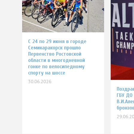
С 24 по 29 июня в городе
Семикаракорск прошло
Первенство Ростовской
области в многодневной
гонке по велосипедному
спорту на шоссе
30.06.2026
Поздра
ГБУ ДО
В.И.Але
бронзо
29.06.2