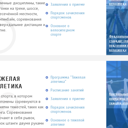
личные дисциплины, такие
велосипеду
Заявления о приеме
гонки на треке, шоссе,
Порядок зачисления
есечённой местности,
спортсменов
нтинбайк, соревнования
сверхдальние дистанции и
Основное о
гие.
велосипедном
спорте
Федеральн
стандарт сп
подготовки 
велосипеду
Программа "Тяжелая
ЯЖЕЛАЯ
атлетика"
ТЛЕТИКА
Расписание занятий
Контрольны
 спорта, в котором
Заявления о приеме
нормативы п
ртсмены соревнуются в
тяжелой атл
нятии тяжестей, таких как
Порядок зачисления
спортсменов
нга. Соревнования
ючают в себя рывок,
Основное о тяжелой
чок штанги двумя руками
атлетике