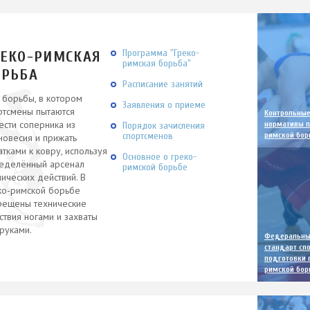
Программа "Греко-
РЕКО-РИМСКАЯ
римская борьба"
ОРЬБА
Расписание занятий
 борьбы, в котором
Заявления о приеме
ртсмены пытаются
Контрольны
ести соперника из
нормативы п
Порядок зачисления
спортсменов
римской бор
новесия и прижать
атками к ковру, используя
Основное о греко-
еделённый арсенал
римской борьбе
нических действий. В
ко-римской борьбе
рещены технические
ствия ногами и захваты
 руками.
Федеральн
стандарт сп
подготовки 
римской бор