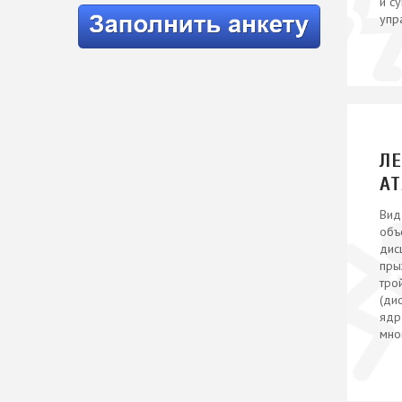
и с
упр
Л
А
Вид
объ
дис
пры
тро
(дис
ядр
мно