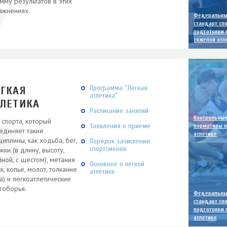
умму результатов в этих
ажнениях.
Федеральн
стандарт сп
подготовки 
тяжелой атл
Программа "Легкая
ЕГКАЯ
атлетика"
ТЛЕТИКА
Расписание занятий
Контрольны
 спорта, который
Заявления о приеме
нормативы п
единяет такие
атлетике
циплины, как ходьба, бег,
Порядок зачисления
спортсменов
жки (в длину, высоту,
йной, с шестом), метания
Основное о легкой
к, копьё, молот, толкание
атлетике
а) и легкоатлетические
гоборья.
Федеральн
стандарт сп
подготовки 
атлетике