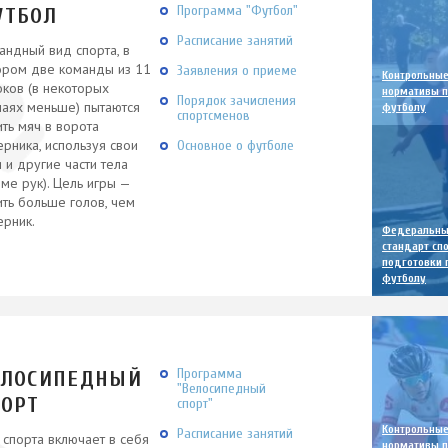
Программа "Футбол"
УТБОЛ
Расписание занятий
андный вид спорта, в
ором две команды из 11
Заявления о приеме
Контрольны
оков (в некоторых
нормативы п
Порядок зачисления
чаях меньше) пытаются
футболу
спортсменов
ить мяч в ворота
ерника, используя свои
Основное о футболе
и и другие части тела
оме рук). Цель игры —
ить больше голов, чем
ерник.
Федеральн
стандарт сп
подготовки 
футболу
Программа
ЕЛОСИПЕДНЫЙ
"Велосипедный
ПОРТ
спорт"
Контрольны
Расписание занятий
 спорта включает в себя
нормативы п