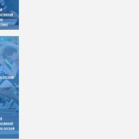
ый
ортивной
по
етике
е
о легкой
ый
ортивной
по легкой