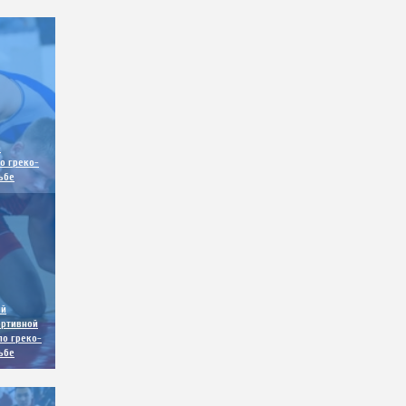
е
о греко-
ьбе
ый
ортивной
по греко-
ьбе