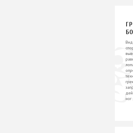
Г
Б
Вид
спо
выв
рав
лоп
опр
тех
гре
зап
дей
ног