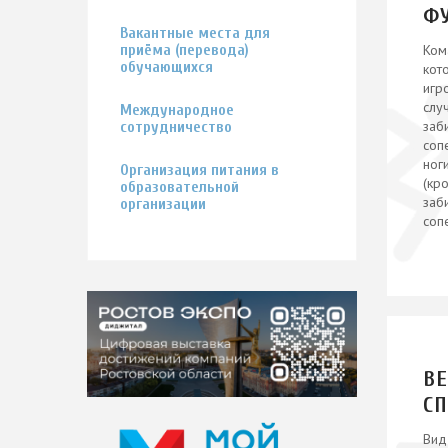
Ф
Вакантные места для
приёма (перевода)
Ком
обучающихся
кот
игр
слу
Международное
заб
сотрудничество
соп
ног
Организация питания в
(кр
образовательной
заб
организации
соп
В
С
Вид