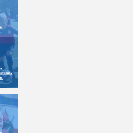
е
о
ый
ортивной
по
е
о