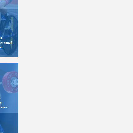
ый
ортивной
по
е
о
етике