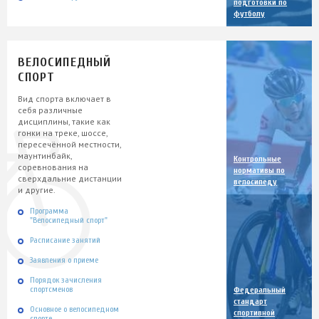
подготовки по
футболу
ВЕЛОСИПЕДНЫЙ
СПОРТ
Вид спорта включает в
себя различные
дисциплины, такие как
гонки на треке, шоссе,
пересечённой местности,
маунтинбайк,
Контрольные
соревнования на
нормативы по
сверхдальние дистанции
велосипеду
и другие.
Программа
"Велосипедный спорт"
Расписание занятий
Заявления о приеме
Порядок зачисления
спортсменов
Федеральный
стандарт
Основное о велосипедном
спортивной
спорте