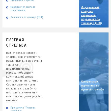
Заявления о приеме
Порядок зачисления
Федеральный
спортсменов
стандарт
спортивной
Основное о тхэквондо (ВТФ)
подготовки по
тхэквондо (ВТФ)
ПУЛЕВАЯ
СТРЕЛЬБА
Вид спорта, в котором
спортсмены стреляют из
различных видов оружия,
таких как
пневматические,
малокалиберные и
крупнокалиберные
винтовки и пистолеты.
Контрольные
Соревнования могут
нормативы по
включать стрельбу из
пулевой стрельбе
пистолета, винтовки и
винтовки по движущейся
мишени.
Программа "Пулевая
стрельба"