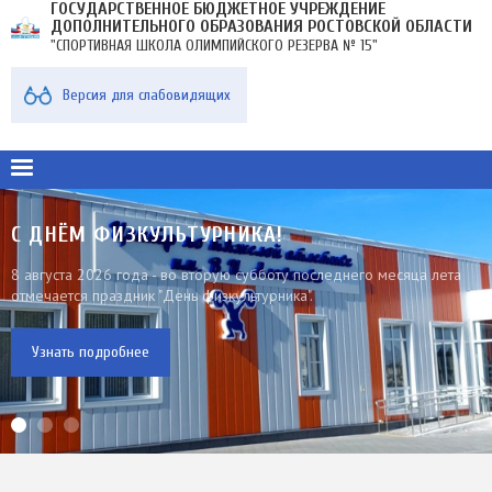
ГОСУДАРСТВЕННОЕ БЮДЖЕТНОЕ УЧРЕЖДЕНИЕ
Перейти
ДОПОЛНИТЕЛЬНОГО ОБРАЗОВАНИЯ РОСТОВСКОЙ ОБЛАСТИ
к
"СПОРТИВНАЯ ШКОЛА ОЛИМПИЙСКОГО РЕЗЕРВА № 15"
основному
содержанию
МЕНЮ
Версия для слабовидящих
В
ПЛАШКЕ
С ДНЁМ ФИЗКУЛЬТУРНИКА!
8 августа 2026 года - во вторую субботу последнего месяца лета
отмечается праздник "День физкультурника".
Узнать подробнее