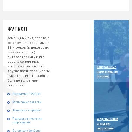
ФУТБОЛ
Командный вид спорта, в
котором две команды из
11 игроков (в некоторых
случаях меньше)
пытаются забить мяч в
ворота соперника,
используя свои ноги и
Контрольные
другие части тела (кроме
нормативы по
рук). Цель игры — забить
футболу
больше голов, чем
соперник.
Программа "Футбол"
Расписание занятий
Заявления о приеме
Порядок зачисления
Федеральный
спортсменов
стандарт
спортивной
Основное о футболе