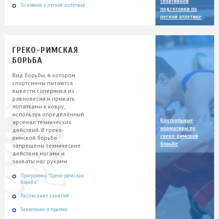
спортивной
Основное о легкой атлетике
подготовки по
легкой атлетике
ГРЕКО-РИМСКАЯ
БОРЬБА
Вид борьбы, в котором
спортсмены пытаются
вывести соперника из
равновесия и прижать
лопатками к ковру,
используя определённый
Контрольные
арсенал технических
нормативы по
действий. В греко-
греко-римской
римской борьбе
борьбе
запрещены технические
действия ногами и
захваты ног руками.
Программа "Греко-римская
борьба"
Расписание занятий
Заявления о приеме