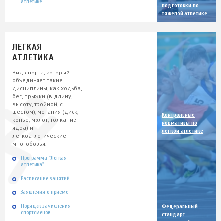
атлетике
подготовки по
тяжелой атлетике
ЛЕГКАЯ
АТЛЕТИКА
Вид спорта, который
объединяет такие
дисциплины, как ходьба,
бег, прыжки (в длину,
высоту, тройной, с
шестом), метания (диск,
Контрольные
копьё, молот, толкание
нормативы по
ядра) и
легкой атлетике
легкоатлетические
многоборья.
Программа "Легкая
атлетика"
Расписание занятий
Заявления о приеме
Порядок зачисления
Федеральный
спортсменов
стандарт