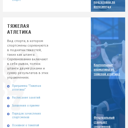
подготовки по
велосипеду
ТЯЖЕЛАЯ
АТЛЕТИКА
Вид спорта, в котором
спортсмены соревнуются
в поднятии тяжестей,
таких как штанга.
Соревнования включают
в себя рывок, толчок
Контрольные
штанги двумя руками и
нормативы по
сумму результатов в этих
тяжелой атлетике
упражнениях.
Программа "Тяжелая
атлетика"
Расписание занятий
Заявления о приеме
Порядок зачисления
спортсменов
Федеральный
стандарт
Основное о тяжелой
спортивной