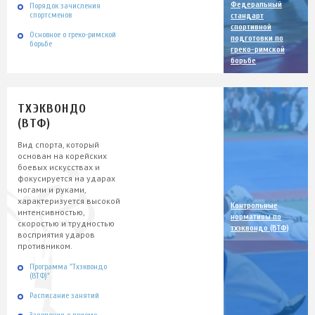
Федеральный
Порядок зачисления
спортсменов
стандарт
спортивной
Основное о греко-римской
подготовки по
борьбе
греко-римской
борьбе
ТХЭКВОНДО
(ВТФ)
Вид спорта, который
основан на корейских
боевых искусствах и
фокусируется на ударах
ногами и руками,
характеризуется высокой
Контрольные
интенсивностью,
нормативы по
скоростью и трудностью
тхэквондо (ВТФ)
восприятия ударов
противником.
Программа "Тхэквондо
(ВТФ)"
Расписание занятий