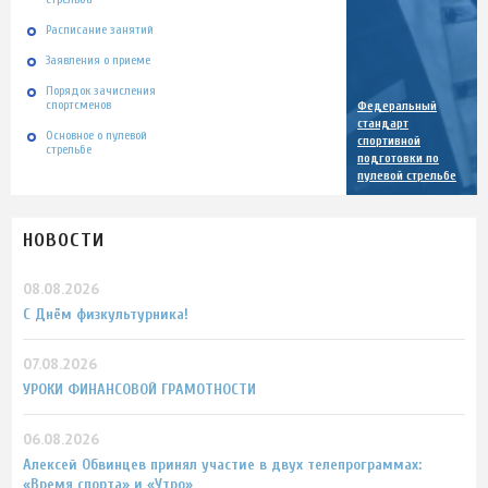
Расписание занятий
Заявления о приеме
Порядок зачисления
спортсменов
Федеральный
стандарт
Основное о пулевой
спортивной
стрельбе
подготовки по
пулевой стрельбе
НОВОСТИ
08.08.2026
С Днём физкультурника!
07.08.2026
УРОКИ ФИНАНСОВОЙ ГРАМОТНОСТИ
06.08.2026
Алексей Обвинцев принял участие в двух телепрограммах:
«Время спорта» и «Утро»