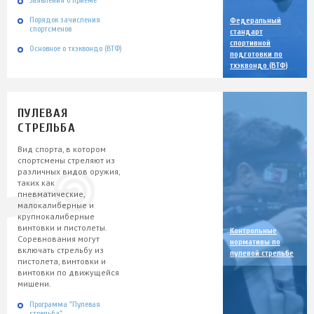
Заявления о приеме
Порядок зачисления
Федеральный
спортсменов
стандарт
спортивной
Основное о тхэквондо (ВТФ)
подготовки по
тхэквондо (ВТФ)
ПУЛЕВАЯ
СТРЕЛЬБА
Вид спорта, в котором
спортсмены стреляют из
различных видов оружия,
таких как
пневматические,
малокалиберные и
крупнокалиберные
винтовки и пистолеты.
Контрольные
Соревнования могут
нормативы по
включать стрельбу из
пулевой стрельбе
пистолета, винтовки и
винтовки по движущейся
мишени.
Программа "Пулевая
стрельба"