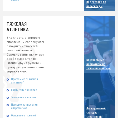
подготовки по
велосипеду
ТЯЖЕЛАЯ
АТЛЕТИКА
Вид спорта, в котором
спортсмены соревнуются
в поднятии тяжестей,
таких как штанга.
Соревнования включают
в себя рывок, толчок
Контрольные
штанги двумя руками и
нормативы по
сумму результатов в этих
тяжелой атлетике
упражнениях.
Программа "Тяжелая
атлетика"
Расписание занятий
Заявления о приеме
Порядок зачисления
спортсменов
Федеральный
стандарт
Основное о тяжелой
спортивной