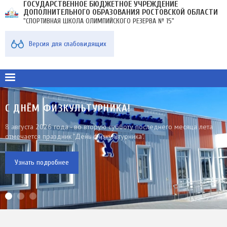
ГОСУДАРСТВЕННОЕ БЮДЖЕТНОЕ УЧРЕЖДЕНИЕ
Перейти
ДОПОЛНИТЕЛЬНОГО ОБРАЗОВАНИЯ РОСТОВСКОЙ ОБЛАСТИ
к
"СПОРТИВНАЯ ШКОЛА ОЛИМПИЙСКОГО РЕЗЕРВА № 15"
основному
содержанию
МЕНЮ
Версия для слабовидящих
В
ПЛАШКЕ
С ДНЁМ ФИЗКУЛЬТУРНИКА!
8 августа 2026 года - во вторую субботу последнего месяца лета
отмечается праздник "День физкультурника".
Узнать подробнее