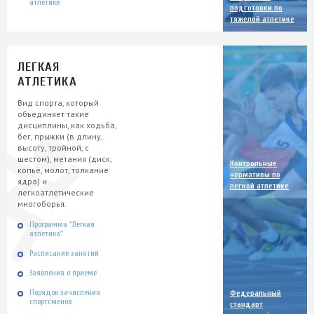
атлетике
подготовки по
тяжелой атлетике
ЛЕГКАЯ
АТЛЕТИКА
Вид спорта, который
объединяет такие
дисциплины, как ходьба,
бег, прыжки (в длину,
высоту, тройной, с
шестом), метания (диск,
Контрольные
копьё, молот, толкание
нормативы по
ядра) и
легкой атлетике
легкоатлетические
многоборья.
Программа "Легкая
атлетика"
Расписание занятий
Заявления о приеме
Порядок зачисления
Федеральный
спортсменов
стандарт