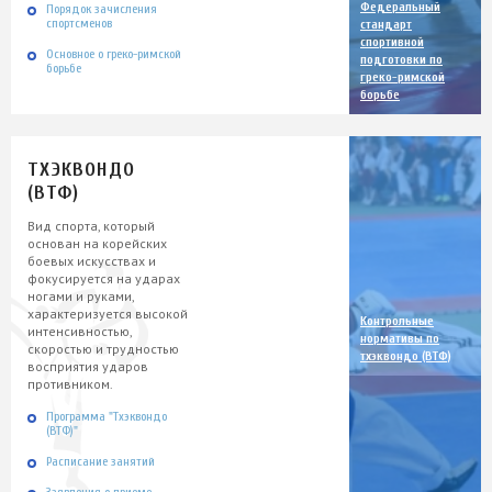
Федеральный
Порядок зачисления
спортсменов
стандарт
спортивной
Основное о греко-римской
подготовки по
борьбе
греко-римской
борьбе
ТХЭКВОНДО
(ВТФ)
Вид спорта, который
основан на корейских
боевых искусствах и
фокусируется на ударах
ногами и руками,
характеризуется высокой
Контрольные
интенсивностью,
нормативы по
скоростью и трудностью
тхэквондо (ВТФ)
восприятия ударов
противником.
Программа "Тхэквондо
(ВТФ)"
Расписание занятий