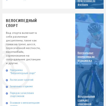
подготовки по
футболу
ВЕЛОСИПЕДНЫЙ
СПОРТ
Вид спорта включает в
себя различные
дисциплины, такие как
гонки на треке, шоссе,
пересечённой местности,
маунтинбайк,
Контрольные
соревнования на
нормативы по
сверхдальние дистанции
велосипеду
и другие.
Программа
"Велосипедный спорт"
Расписание занятий
Заявления о приеме
Порядок зачисления
спортсменов
Федеральный
стандарт
Основное о велосипедном
спортивной
спорте