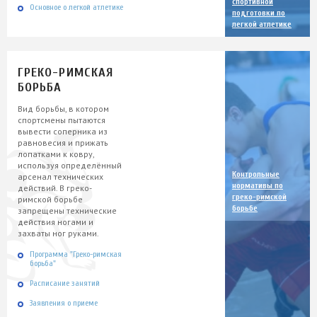
спортивной
Основное о легкой атлетике
подготовки по
легкой атлетике
ГРЕКО-РИМСКАЯ
БОРЬБА
Вид борьбы, в котором
спортсмены пытаются
вывести соперника из
равновесия и прижать
лопатками к ковру,
используя определённый
Контрольные
арсенал технических
нормативы по
действий. В греко-
греко-римской
римской борьбе
борьбе
запрещены технические
действия ногами и
захваты ног руками.
Программа "Греко-римская
борьба"
Расписание занятий
Заявления о приеме