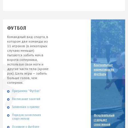
ФУТБОЛ
Командный вид спорта, в
котором две команды из
11 игроков (в некоторых
случаях меньше)
пытаются забить мяч в
ворота соперника,
используя свои ноги и
Контрольные
другие части тела (кроме
нормативы по
рук). Цель игры — забить
футболу
больше голов, чем
соперник.
Программа "Футбол"
Расписание занятий
Заявления о приеме
Порядок зачисления
Федеральный
спортсменов
стандарт
спортивной
Основное о футболе